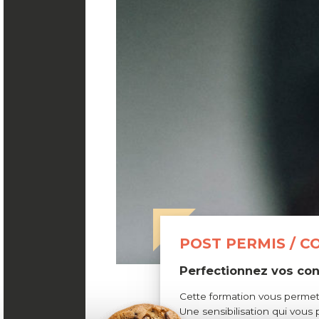
OTECHNIQUES
SON CAPITAL
EMENT AUTO OU
POST PERMIS / C
Perfectionnez vos con
Cette formation vous permett
Une sensibilisation qui vous 