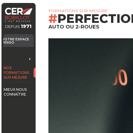
FORMATIONS SUR MESURE
PERFECTI
1971
AUTO OU 2-ROUES
DEPUIS
VOTRE ESPACE
PERSO
E
NOS
DUITE
FORMATIONS
SUR MESURE
RUTEMENT
MIEUX NOUS
OLOGIQUE &
CONNAÎTRE
U RISQUE ROUTIER
ION À LA CONDUITE
H