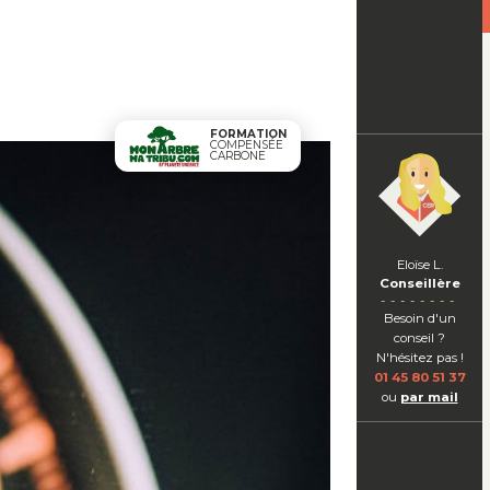
FORMATION
COMPENSÉE
CARBONE
Eloïse L.
Conseillère
Besoin d'un
conseil ?
N'hésitez pas !
01 45 80 51 37
ou
par mail