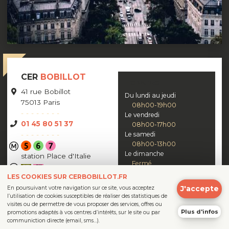
CER
BOBILLOT
HORAIRES
41 rue Bobillot
Du lundi au jeudi
75013 Paris
08h00-19h00
Le vendredi
01 45 80 51 37
08h00-17h00
Le samedi
08h00-13h00
Le dimanche
station Place d'Italie
Fermé
LES COOKIES SUR CERBOBILLOT.FR
arrêt Verlaine
J'accepte
En poursuivant votre navigation sur ce site, vous acceptez
l’utilisation de cookies susceptibles de réaliser des statistiques de
visites ou de permettre de vous proposer des services, offres ou
Plus d'infos
promotions adaptés à vos centres d’intérêts, sur le site ou par
Suivez-nous sur
communiction directe (email, sms…).