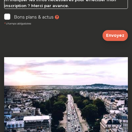
inscription ? Merci par avance.
Bons plans & actus
*
champs obligatoires
Envoyez
Précédent
Suiva