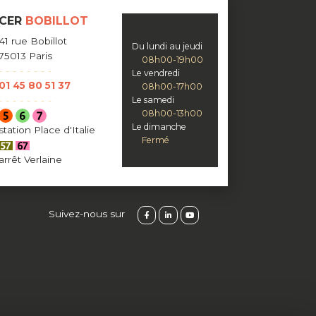
CER
BOBILLOT
HORAIRES
41 rue Bobillot
Du lundi au jeudi
75013 Paris
08h00-19h00
Le vendredi
01 45 80 51 37
08h00-17h00
Le samedi
08h00-13h00
Le dimanche
station Place d'Italie
Fermé
arrêt Verlaine
Suivez-nous sur