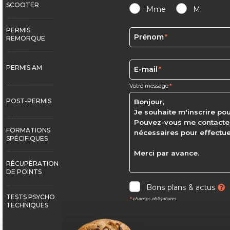
ION MOTO
SCOOTER
NAGÉ FLEXIBLE
Mme
M.
INVALIDES
PERMIS
ION PERMIS B
Prénom
ITAL DES
REMORQUE
PERMIS AM
E-mail
Votre message
POST-PERMIS
FORMATIONS
SPÉCIFIQUES
RÉCUPÉRATION
DE POINTS
Bons plans & actus
TESTS PSYCHO
*
champs obligatoires
TECHNIQUES