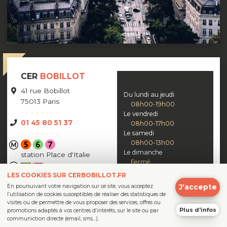
CER
BOBILLOT
HORAIRES
41 rue Bobillot
Du lundi au jeudi
75013 Paris
08h00-19h00
Le vendredi
01 45 80 51 37
08h00-17h00
Le samedi
08h00-13h00
Le dimanche
station Place d'Italie
Fermé
LES COOKIES SUR CERBOBILLOT.FR
arrêt Verlaine
J'accepte
En poursuivant votre navigation sur ce site, vous acceptez
l’utilisation de cookies susceptibles de réaliser des statistiques de
visites ou de permettre de vous proposer des services, offres ou
Plus d'infos
promotions adaptés à vos centres d’intérêts, sur le site ou par
Suivez-nous sur
communiction directe (email, sms…).