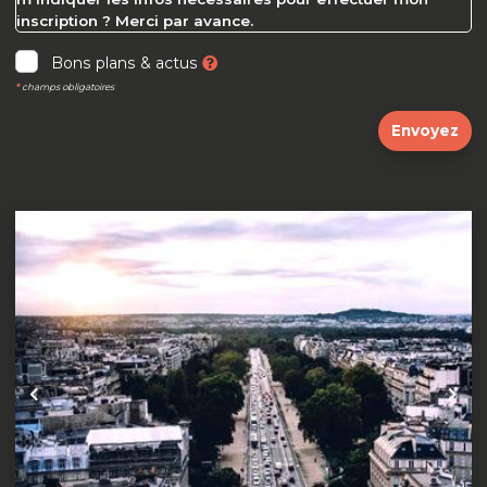
inscription ? Merci par avance.
Bons plans & actus
*
champs obligatoires
Envoyez
Précédent
Suiva