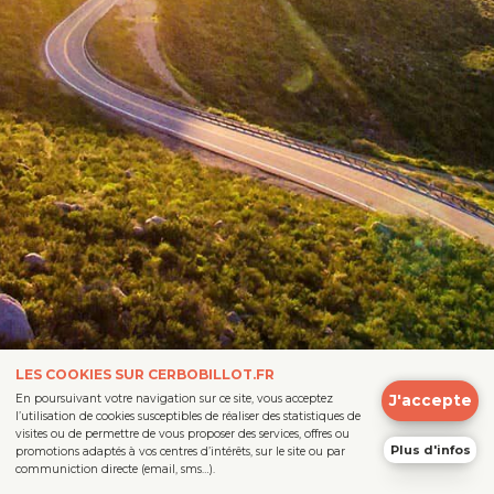
LES COOKIES SUR CERBOBILLOT.FR
J'accepte
En poursuivant votre navigation sur ce site, vous acceptez
l’utilisation de cookies susceptibles de réaliser des statistiques de
visites ou de permettre de vous proposer des services, offres ou
Plus d'infos
promotions adaptés à vos centres d’intérêts, sur le site ou par
communiction directe (email, sms…).