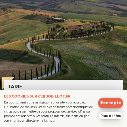
TARIF
250 €
LES COOKIES SUR CERBOBILLOT.FR
assurance & véhicule
J'accepte
En poursuivant votre navigation sur ce site, vous acceptez
l’utilisation de cookies susceptibles de réaliser des statistiques de
compris
visites ou de permettre de vous proposer des services, offres ou
Moto
Scooter & 3-roues
Plus d'infos
promotions adaptés à vos centres d’intérêts, sur le site ou par
Besoin d'un conseil ?
communiction directe (email, sms…).
N'hésitez pas !
Vous souhaitez commencer sans plus attendre