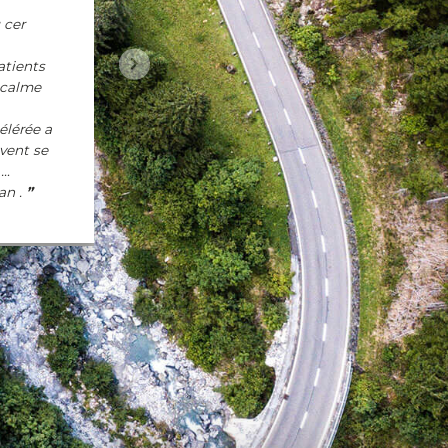
 cer
Suivant
atients
n calme
élérée a
vent se
 …
an .