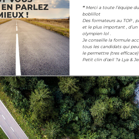
 EN PARLEZ
Merci a toute l’équipe du
MIEUX !
boblillot
Des formateurs au TOP , p
et le plus important , d’u
olympien lol .
Je conseille la formule acc
tous les candidats qui peu
le permettre (tres efficace)
Petit clin d’œil ?a Lya & Je