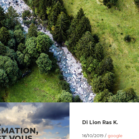
A
Di Lion Ras K.
MATION,
16/10/2019 /
google
ST VOUS