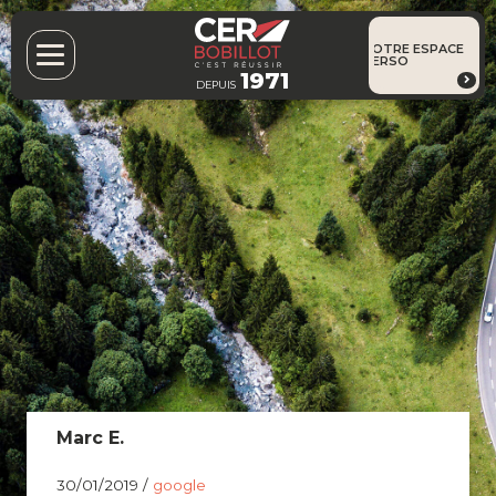
VOTRE ESPACE
PERSO
1971
DEPUIS
Marc E.
30/01/2019 /
google